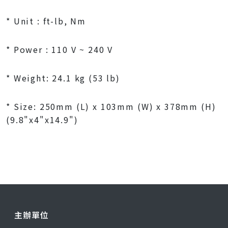
* Unit : ft-lb, Nm
* Power : 110 V ~ 240 V
* Weight: 24.1 kg (53 lb)
* Size: 250mm (L) x 103mm (W) x 378mm (H)
(9.8"x4"x14.9")
主辦單位