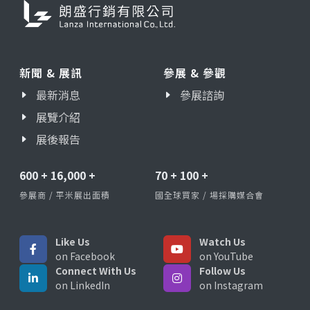
新聞 & 展訊
參展 & 參觀
最新消息
參展諮詢
展覽介紹
展後報告
600
+
16,000
+
70
+
100
+
參展商 / 平米展出面積
國全球買家 / 場採購媒合會
Like Us
Watch Us
on Facebook
on YouTube
Connect With Us
Follow Us
on LinkedIn
on Instagram