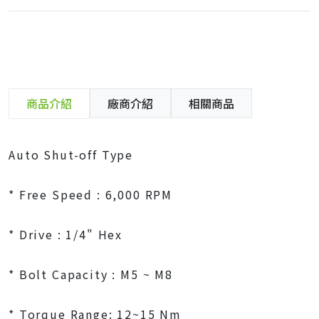
商品介紹
廠商介紹
相關商品
Auto Shut-off Type
* Free Speed : 6,000 RPM
* Drive : 1/4" Hex
* Bolt Capacity : M5 ~ M8
* Torque Range: 12~15 Nm