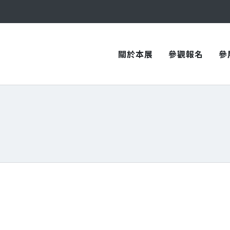
與您在臺中國際會展中心再次相見！
與您在臺中國際會展中心再次相見！
關於本展
參觀報名
參