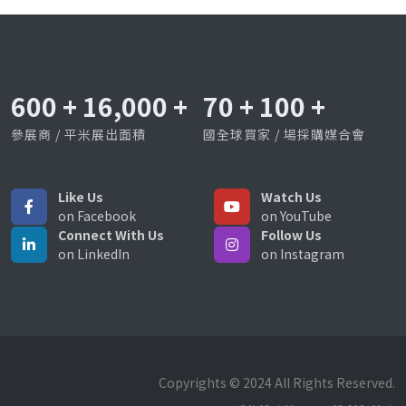
600
+
16,000
+
70
+
100
+
參展商 / 平米展出面積
國全球買家 / 場採購媒合會
Like Us
Watch Us
on Facebook
on YouTube
Connect With Us
Follow Us
on LinkedIn
on Instagram
Copyrights © 2024 All Rights Reserved.