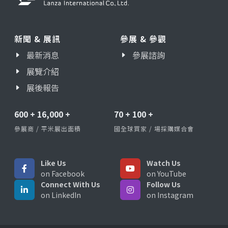
新聞 & 展訊
參展 & 參觀
最新消息
參展諮詢
展覽介紹
展後報告
600
+
16,000
+
70
+
100
+
參展商 / 平米展出面積
國全球買家 / 場採購媒合會
Like Us
Watch Us
on Facebook
on YouTube
Connect With Us
Follow Us
on LinkedIn
on Instagram