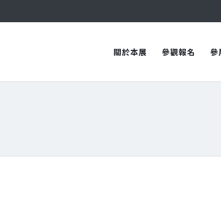
與您在臺中國際會展中心再次相見！
與您在臺中國際會展中心再次相見！
關於本展
參觀報名
參