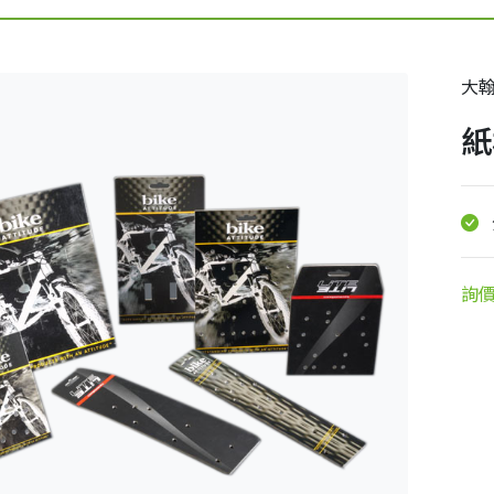
大
紙
詢