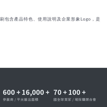
包含產品特色、使用說明及企業形象Logo，是
600
+
16,000
+
70
+
100
+
參展商 / 平米展出面積
國全球買家 / 場採購媒合會