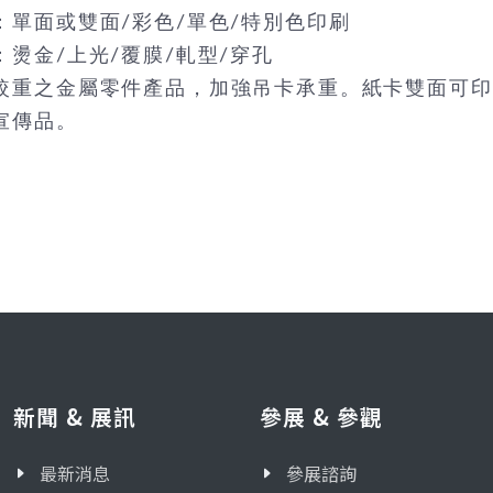
：單面或雙面/彩色/單色/特別色印刷
：燙金/上光/覆膜/軋型/穿孔
較重之金屬零件產品，加強吊卡承重。紙卡雙面可印刷
宣傳品。
新聞 & 展訊
參展 & 參觀
最新消息
參展諮詢