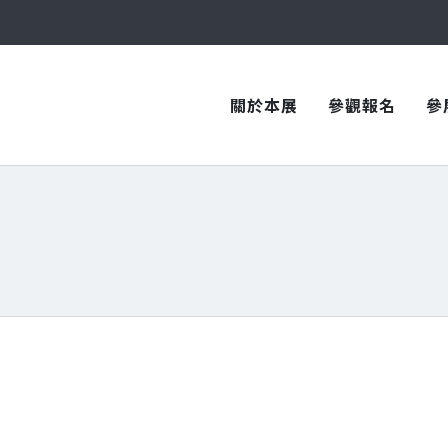
與您在臺中國際會展中心再次相見！
與您在臺中國際會展中心再次相見！
關於本展
參觀報名
參