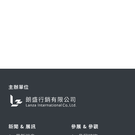
主辦單位
新聞 & 展訊
參展 & 參觀