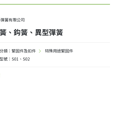
昇彈簧有限公司
簧、鈎簧、異型彈簧
分類：緊固件及扣件
特殊用途緊固件
型號：S01、S02
價