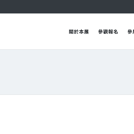
與您在臺中國際會展中心再次相見！
與您在臺中國際會展中心再次相見！
關於本展
參觀報名
參