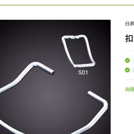
日
扣
詢