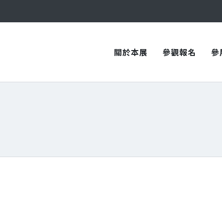
與您在臺中國際會展中心再次相見！
與您在臺中國際會展中心再次相見！
關於本展
參觀報名
參