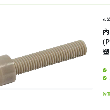
東
內
(
塑
詢