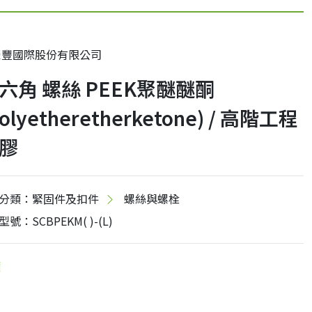
榮豐國際股份有限公司
六角 螺絲 PEEK聚醚醚酮
Polyetheretherketone) / 高階工程
膠
分類：緊固件及扣件
螺絲與螺栓
型號：SCBPEKM( )-(L)
價