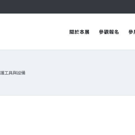
與您在臺中國際會展中心再次相見！
與您在臺中國際會展中心再次相見！
關於本展
參觀報名
參
護工具與設備