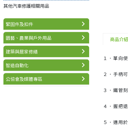
其他汽車修護相關用品
緊固件及扣件
園藝、農業與戶外用品
商品介
建築與居家修繕
１．單向使
智造自動化
２．手柄
公協會及媒體專區
３．鐵管
４．握把
５．適用於