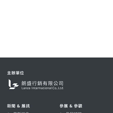
主辦單位
新聞 & 展訊
參展 & 參觀