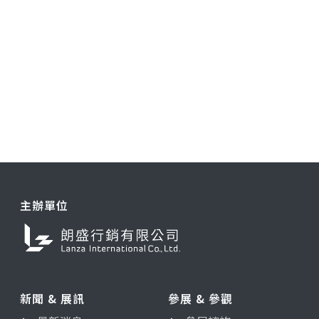
主辦單位
新聞 & 展訊
參展 & 參觀