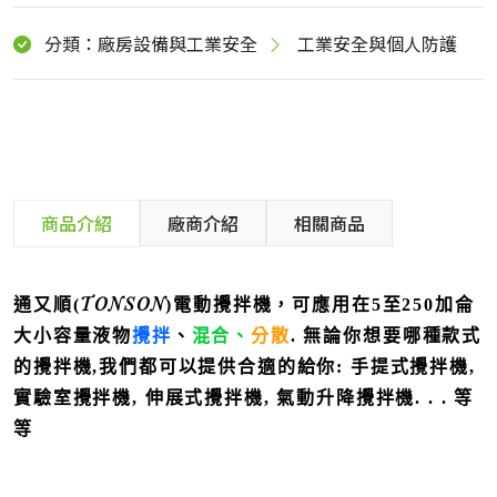
分類：廠房設備與工業安全
工業安全與個人防護
商品介紹
廠商介紹
相關商品
TONSON
通又順(
)電動攪拌機，
可應用在5至250加侖
大小容量液物
攪拌
、
混合、
分散
. 無論你想要哪種款式
的攪拌機,我們都可以提供合適的給你: 手提式攪拌機,
實驗室攪拌機, 伸展式攪拌機, 氣動升降攪拌機. . . 等
等