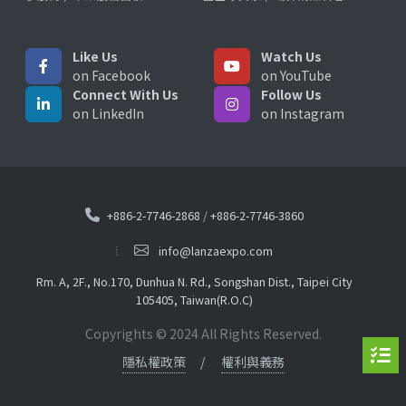
Like Us
Watch Us
on Facebook
on YouTube
Connect With Us
Follow Us
on LinkedIn
on Instagram
+886-2-7746-2868
/
+886-2-7746-3860
info@lanzaexpo.com
Rm. A, 2F., No.170, Dunhua N. Rd., Songshan Dist., Taipei City
105405, Taiwan(R.O.C)
Copyrights © 2024 All Rights Reserved.
隱私權政策
權利與義務