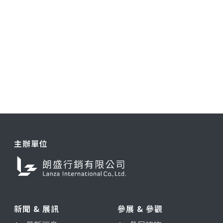
主辦單位
新聞 & 展訊
參展 & 參觀