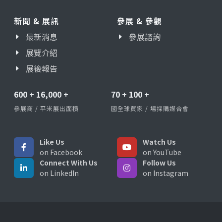
新聞 & 展訊
參展 & 參觀
最新消息
參展諮詢
展覽介紹
展後報告
600
+
16,000
+
70
+
100
+
參展商 / 平米展出面積
國全球買家 / 場採購媒合會
Like Us
Watch Us
on Facebook
on YouTube
Connect With Us
Follow Us
on LinkedIn
on Instagram