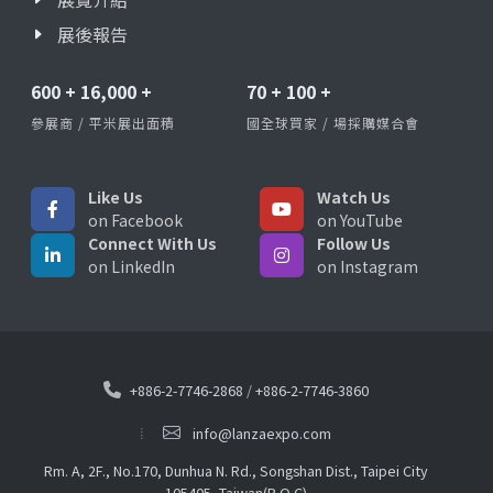
展後報告
600
+
16,000
+
70
+
100
+
參展商 / 平米展出面積
國全球買家 / 場採購媒合會
Like Us
Watch Us
on Facebook
on YouTube
Connect With Us
Follow Us
on LinkedIn
on Instagram
+886-2-7746-2868
/
+886-2-7746-3860
info@lanzaexpo.com
Rm. A, 2F., No.170, Dunhua N. Rd., Songshan Dist., Taipei City
105405, Taiwan(R.O.C)