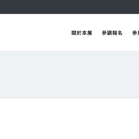
與您在臺中國際會展中心再次相見！
與您在臺中國際會展中心再次相見！
關於本展
參觀報名
參