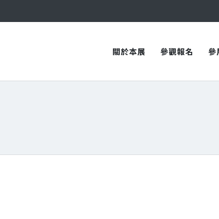
與您在臺中國際會展中心再次相見！
與您在臺中國際會展中心再次相見！
關於本展
參觀報名
參