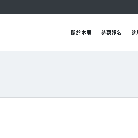
與您在臺中國際會展中心再次相見！
與您在臺中國際會展中心再次相見！
關於本展
參觀報名
參