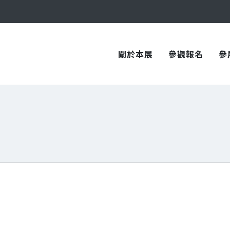
與您在臺中國際會展中心再次相見！
與您在臺中國際會展中心再次相見！
關於本展
參觀報名
參