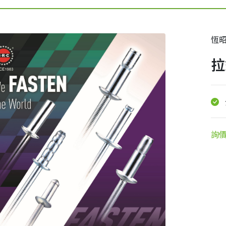
恆
拉
詢