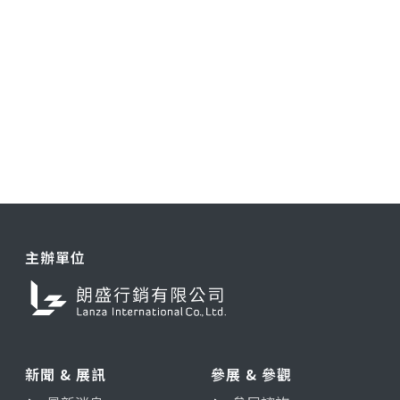
主辦單位
新聞 & 展訊
參展 & 參觀