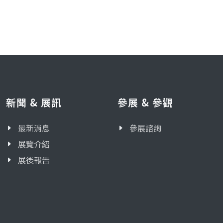
新聞 & 展訊
參展 & 參觀
最新消息
參展諮詢
展覽介紹
展後報告