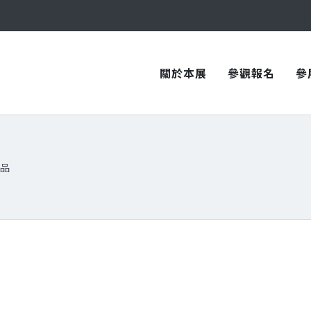
與您在臺中國際會展中心再次相見！
與您在臺中國際會展中心再次相見！
關於本展
參觀報名
參
品