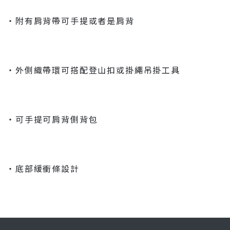
‧附有肩背帶可手提或者是肩背
‧外側織帶環可搭配登山扣或掛繩吊掛工具
‧可手提可肩背側背包
‧底部緩衝條設計