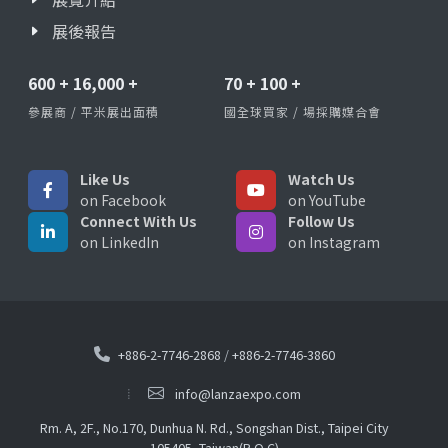
展後報告
600
+
16,000
+
70
+
100
+
參展商 / 平米展出面積
國全球買家 / 場採購媒合會
Like Us
Watch Us
on Facebook
on YouTube
Connect With Us
Follow Us
on LinkedIn
on Instagram
+886-2-7746-2868
/
+886-2-7746-3860
info@lanzaexpo.com
Rm. A, 2F., No.170, Dunhua N. Rd., Songshan Dist., Taipei City
105405, Taiwan(R.O.C)