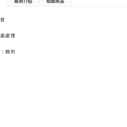
紹
廠商介紹
相關商品
材質
霧面處理
理：蝕刻