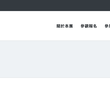
與您在臺中國際會展中心再次相見！
與您在臺中國際會展中心再次相見！
關於本展
參觀報名
參