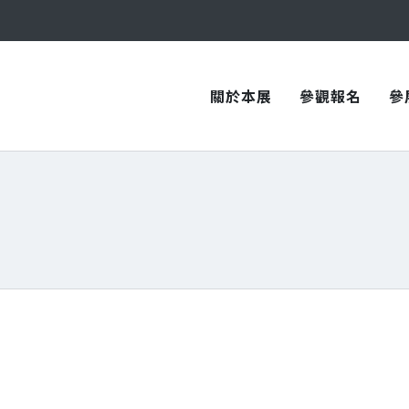
與您在臺中國際會展中心再次相見！
與您在臺中國際會展中心再次相見！
關於本展
參觀報名
參