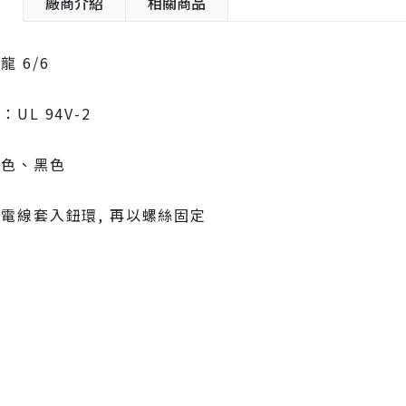
紹
廠商介紹
相關商品
 6/6
UL 94V-2
本色、黑色
電線套入鈕環, 再以螺絲固定