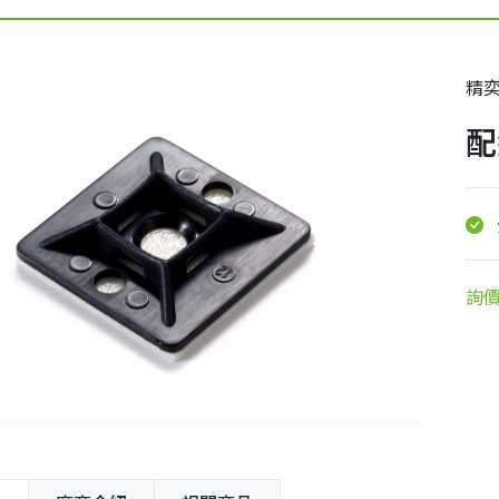
精
配
詢