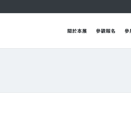
與您在臺中國際會展中心再次相見！
與您在臺中國際會展中心再次相見！
關於本展
參觀報名
參