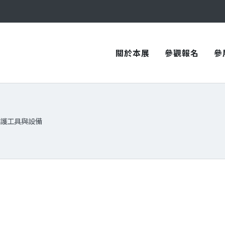
與您在臺中國際會展中心再次相見！
與您在臺中國際會展中心再次相見！
關於本展
參觀報名
參
護工具與設備