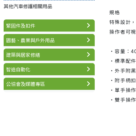
其他汽車修護相關用品
規格
特殊設計
緊固件及扣件
操作者可
園藝、農業與戶外用品
‧容量：400
建築與居家修繕
‧標準配件：
智造自動化
‧外手附
‧附手柄
公協會及媒體專區
‧單手操作工作
‧雙手操作工作