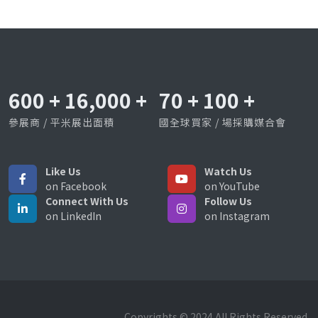
600
+
16,000
+
70
+
100
+
參展商 / 平米展出面積
國全球買家 / 場採購媒合會
Like Us
Watch Us
on Facebook
on YouTube
Connect With Us
Follow Us
on LinkedIn
on Instagram
Copyrights © 2024 All Rights Reserved.