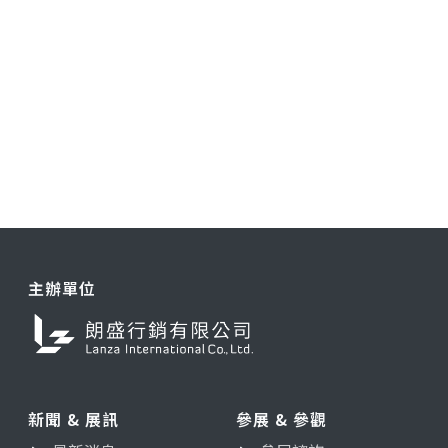
主辦單位
新聞 & 展訊
參展 & 參觀