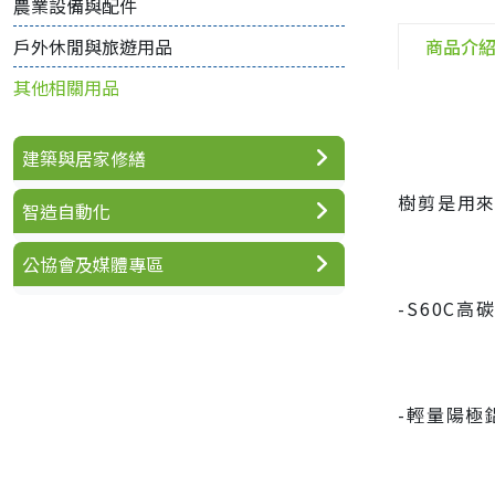
農業設備與配件
商品介
戶外休閒與旅遊用品
其他相關用品
建築與居家修繕
樹剪是用
智造自動化
公協會及媒體專區
-S60C
-輕量陽極