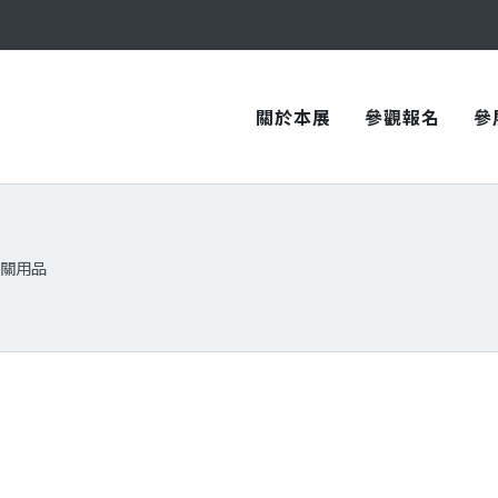
與您在臺中國際會展中心再次相見！
與您在臺中國際會展中心再次相見！
關於本展
參觀報名
參
關用品