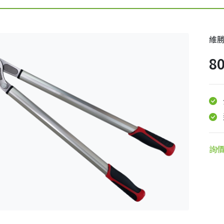
維
8
詢