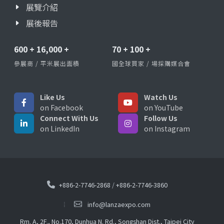
展覽介紹
展後報告
600
+
16,000
+
70
+
100
+
參展商 / 平米展出面積
國全球買家 / 場採購媒合會
Like Us
Watch Us
on Facebook
on YouTube
Connect With Us
Follow Us
on LinkedIn
on Instagram
+886-2-7746-2868
/
+886-2-7746-3860
info@lanzaexpo.com
Rm. A, 2F., No.170, Dunhua N. Rd., Songshan Dist., Taipei City