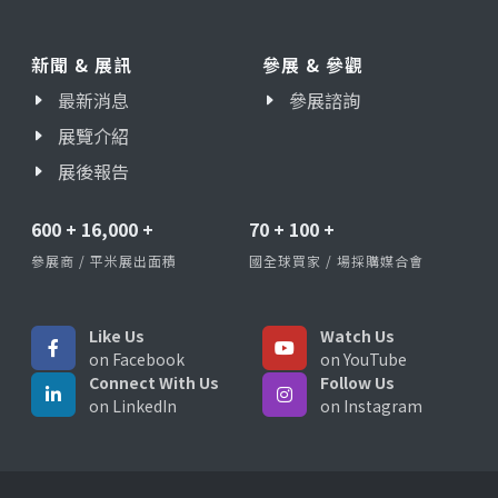
新聞 & 展訊
參展 & 參觀
最新消息
參展諮詢
展覽介紹
展後報告
600
+
16,000
+
70
+
100
+
參展商 / 平米展出面積
國全球買家 / 場採購媒合會
Like Us
Watch Us
on Facebook
on YouTube
Connect With Us
Follow Us
on LinkedIn
on Instagram