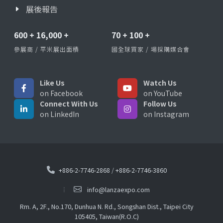
展後報告
600
+
16,000
+
70
+
100
+
參展商 / 平米展出面積
國全球買家 / 場採購媒合會
Like Us
Watch Us
on Facebook
on YouTube
Connect With Us
Follow Us
on LinkedIn
on Instagram
+886-2-7746-2868
/
+886-2-7746-3860
info@lanzaexpo.com
Rm. A, 2F., No.170, Dunhua N. Rd., Songshan Dist., Taipei City
105405, Taiwan(R.O.C)