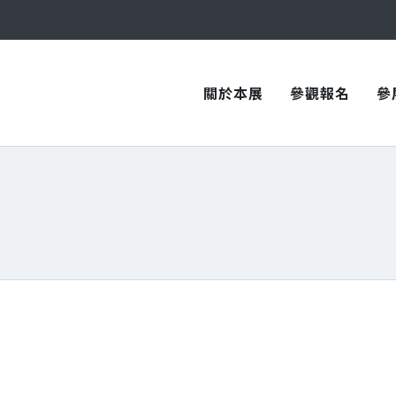
與您在臺中國際會展中心再次相見！
與您在臺中國際會展中心再次相見！
關於本展
參觀報名
參