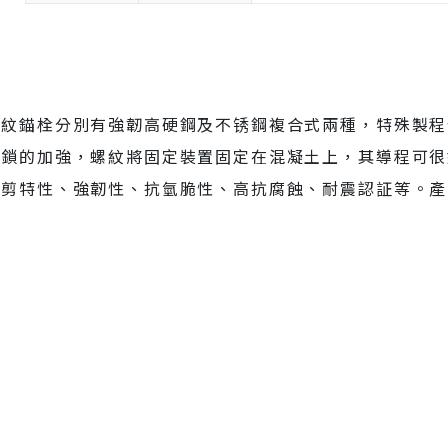
螺紋錨栓分別有強韌高硬鋼及不锈鋼複合式兩種，特殊製程
互鎖的加強，螺紋將固定裝置固定在混凝土上，其導程可很
剪特性、強韌性、抗氫脆性、高抗腐蝕、耐震認証等。產品也