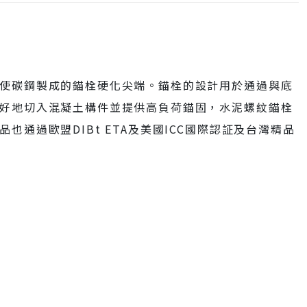
使碳鋼製成的錨栓硬化尖端。錨栓的設計用於通過與底
好地切入混凝土構件並提供高負荷錨固，水泥螺紋錨栓
通過歐盟DIBt ETA及美國ICC國際認証及台灣精品