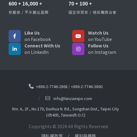
600
+
16,000
+
70
+
100
+
參展商 / 平米展出面積
國全球買家 / 場採購媒合會
Like Us
Watch Us
on Facebook
on YouTube
Connect With Us
Follow Us
on LinkedIn
on Instagram
+886-2-7746-2868
/
+886-2-7746-3860
info@lanzaexpo.com
Rm. A, 2F., No.170, Dunhua N. Rd., Songshan Dist., Taipei City
105405, Taiwan(R.O.C)
Copyrights © 2024 All Rights Reserved.
隱私權政策
權利與義務