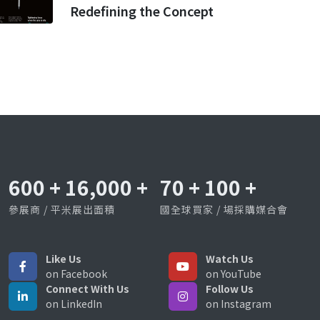
Redefining the Concept
600
+
16,000
+
70
+
100
+
參展商 / 平米展出面積
國全球買家 / 場採購媒合會
Like Us
Watch Us
on Facebook
on YouTube
Connect With Us
Follow Us
on LinkedIn
on Instagram