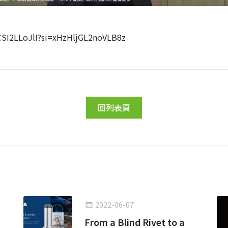
I2LLoJlI?si=xHzHljGL2noVLB8z
回列表頁
2022-06-07
From a Blind Rivet to a