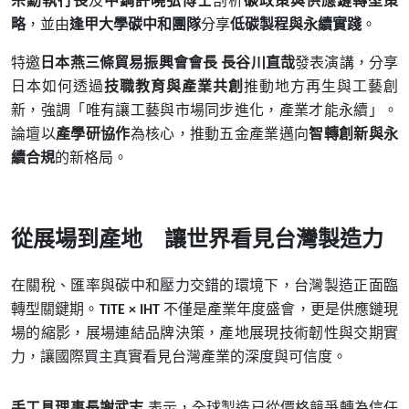
宗勳執行長
及
中鋼許曉弘博士
剖析
碳政策與供應鏈轉型策
略
，並由
逢甲大學碳中和團隊
分享
低碳製程與永續實踐
。
特邀
日本燕三條貿易振興會會長
長谷川直哉
發表演講，分享
日本如何透過
技職教育與產業共創
推動地方再生與工藝創
新，強調「唯有讓工藝與市場同步進化，產業才能永續」。
論壇以
產學研協作
為核心，推動五金產業邁向
智轉創新與永
續合規
的新格局。
從展場到產地 讓世界看見台灣製造力
在關稅、匯率與碳中和壓力交錯的環境下，台灣製造正面臨
轉型關鍵期。
不僅是產業年度盛會，更是供應鏈現
TiTE × IHT
場的縮影，展場連結品牌決策，產地展現技術韌性與交期實
力，讓國際買主真實看見台灣產業的深度與可信度。
手工具理事長謝武志
表示，全球製造已從價格競爭轉為信任