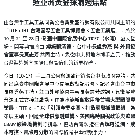
造亞洲黃金採購週焦點
由台灣手工具工業同業公會與朗盛行銷有限公司共同主辦的
「
台灣國際五金工具博覽會
五金工業展
」，將於
TiTE x IHT
×
月
至
日
假
臺中國際會展中心
（水湳）
盛大登
10
21
23
TICEC
場。開幕典禮將由
總統賴清德
、
台中市長盧秀燕
與
外貿協
會董事長黃志芳
共同主持，象徵中央與地方攜手產業、推動
台灣製造邁向國際化與高值化的新里程碑。
今日（
）手工具公會與朗盛行銷應台中市政府邀請，共
10/17
同出席臺中國際會展中心開展啟動記者會。記者會由台中市
長盧秀燕主持，並由外貿協會董事長黃志芳致詞，象徵展覽
營運正式交接並啟動。
作為
水湳新館啟用後首場大型國際專
業展
，
以「
引領產業突圍、打造國際採購樞紐
」為
TiTE x IHT
策展主軸，回應
全球供應鏈重構、美國臨時關稅政策與歐盟
碳邊境機制
等挑戰，協助台灣製造在
合規可追溯、
成
CBAM
本可控、風險可分散
的國際格局中重塑競爭力。