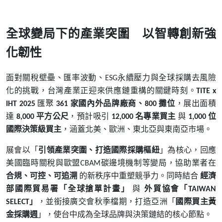
全球變局下的產業突圍 以智轉創新強
化韌性
面對關稅壁壘、匯率波動、
永續壓力與全球採購去風險
ESG
化的挑戰，台灣產業正迎來供應鏈重構的關鍵時刻。
TiTE x
匯聚
家國內外品牌廠商、
攤位
，展出面積
IHT 2025
361
800
達
平方公尺
，預計吸引
名專業買主
與
位
8,000
12,000
1,000
國際決策級買主
，涵蓋北美、歐洲、東北亞與東南亞市場。
展會以「
引領產業突圍、打造國際採購樞紐
」為核心，回應
美國臨時關稅與歐盟
碳邊境機制等變局，協助業者在
CBAM
合規、可控、可追溯
的新秩序中重塑競爭力。同時結合
經濟
部國際貿易署「全球搶單計畫」
與
外貿協會「
TAIWAN
」
，並銜接廣交會秋季檔期，打造亞洲「
國際買主黃
SELECT
金採購週
」，使台中成為全球品牌與決策鏈結的核心節點。