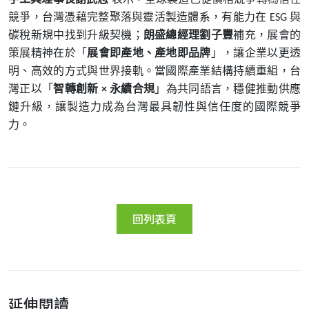
競爭，台灣憑藉完整聚落與靈活製造體系，有能力在
與
ESG
碳稅新規中找到升級契機；
朗盛總經理劉子豐
補充，展會的
策展精神在於「
展會即產地、產地即品牌
」，讓企業以更透
明、高效的方式與世界接軌。當國際產業結構持續重組，台
灣正以「
智轉創新
永續合規
」為共同語言，穩健推動供應
×
鏈升級，讓製造力成為台灣最具韌性與信任度的國際競爭
力。
回列表頁
延伸閱讀