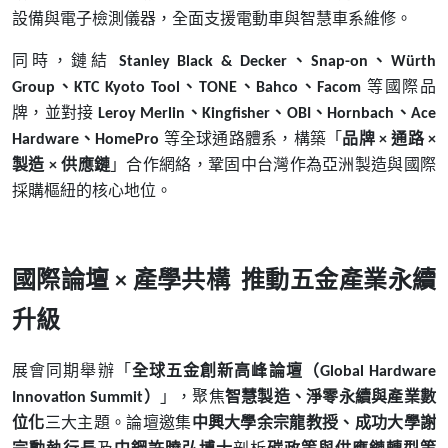
設備與電子檢測儀器，全面支援電動車與智慧車系維修。
同時，鏈結
、
、
Stanley Black & Decker
Snap-on
Würth
、
、
、
、
等國際品
Group
KTC Kyoto Tool
TONE
Bahco
Facom
牌，並對接
、
、
、
、
Leroy Merlin
Kingfisher
OBI
Hornbach
Ace
、
等全球通路體系，構築「
品牌
通路
Hardware
HomePro
×
×
製造
供應鏈
」合作網絡，鞏固中台灣作為亞洲製造與國際
×
採購樞紐的核心地位。
國際論壇
產學共構
推動五金產業永續
×
升級
展會同期舉辦「
全球五金創新高峰論壇（
Global Hardware
）
」，聚焦
智慧製造、淨零永續與產業數
Innovation Summit
位化
三大主題。論壇邀集
中興大學余宗龍教授、成功大學謝