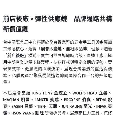
前店後廠
彈性供應鏈 品牌通路共構
×
新價值鏈
台中國際會展中心座落於全台最完整的五金手工具與金屬加
工聚落核心，落實「
展會即產地、產地即品牌
」理念。透過
「
前店後廠
」模式，買主可於展場即時洽談、直連工廠，運
用中部產業少量多樣製程、快速打樣與穩定交期的優勢，實
現高效率、低風險的採購決策，展現台灣製造的靈活與精
準，也體現產地聚落從製造端轉向國際合作平台的升級能
量。
本屆展會集結
金統立、
立晏、
KING TONY
WOLF’S HEAD
明昌、
義成、
伯鑫、
銳
MACHAN
LANCER
PROXENE
REDAI
泰、
昱盛、
天藝、
至光、
英
EASEN
TIEN-I
JUN KAUNG
INFAR
發、
勳旺
等領導品牌，展示高扭力工具、汽修
HSUN WANG