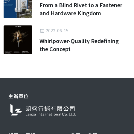
From a Blind Rivet to a Fastener
and Hardware Kingdom
2022-06-15
Whirlpower-Quality Redefining
the Concept
主辦單位