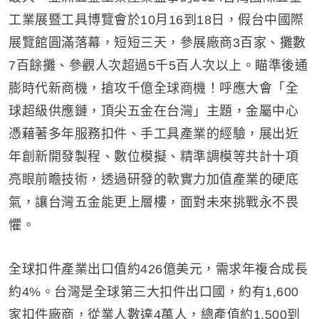
工業展暨工具博覽會於10月16到18日，假台中國際
展覽館圓滿落幕，短短三天，參展廠商3百家、攤數
7百餘攤、參觀人次超過5千5百人次以上。瞄準後通
膨時代新商機，搶攻千億全球商機！呼應大會「全
球超級供應鏈，頂尖五金在台灣」主題，金屬中心
憑藉著多年服務扣件、手工具產業的經驗，展出近
年創新開發製程、數位模擬、精準調模等共計十項
亮眼前瞻技術，透過研發的軟實力加值產業的硬底
氣，讓台灣五金能更上層樓，面對未來挑戰永不畏
懼。
全球扣件產業出口值約426億美元，需求年複合成長
約4%。台灣是全球第三大扣件出口國，約有1,600
家扣件廠商，從業人數達4萬人，總產值約1,500到