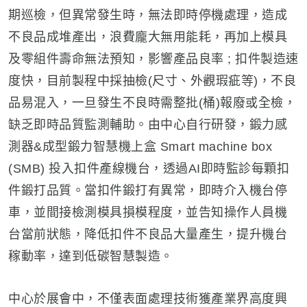
期巡檢，但異常發生時，無法即時停機處理，造成
不良品成堆產出，浪費龐大無用能耗，再加上模具
及零組件壽命無法預知，影響產品良率 ; 扣件製造速
度快，目前製程中採抽檢(尺寸、外觀瑕疵等)，不良
品易混入，一旦發生不良時需整批(桶)報廢或全檢，
缺乏即時品質監測輔助。由中心自行研發，鍛力感
測器&成型鍛力智慧機上盒 Smart machine box
(SMB) 投入扣件產線機台，透過AI即時監診每顆扣
件鍛打品質。當扣件鍛打有異常，即時介入機台停
車，並間接檢測模具損模程度，並告知操作人員機
台當前狀態，降低扣件不良品大量產生，提升機台
稼動率，達到低碳智慧製造。
中心於展會中，不僅表面處理技術獲產業界高度興