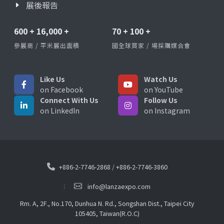
展後報告
600
+
16,000
+
70
+
100
+
參展商 / 平米展出面積
國全球買家 / 場採購媒合會
Like Us
Watch Us
on Facebook
on YouTube
Connect With Us
Follow Us
on LinkedIn
on Instagram
+886-2-7746-2868
/
+886-2-7746-3860
info@lanzaexpo.com
Rm. A, 2F., No.170, Dunhua N. Rd., Songshan Dist., Taipei City
105405, Taiwan(R.O.C)