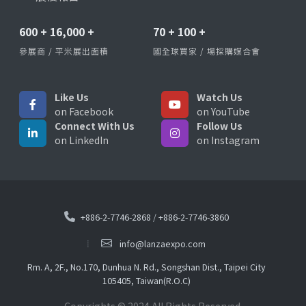
600
+
16,000
+
70
+
100
+
參展商 / 平米展出面積
國全球買家 / 場採購媒合會
Like Us
Watch Us
on Facebook
on YouTube
Connect With Us
Follow Us
on LinkedIn
on Instagram
+886-2-7746-2868
/
+886-2-7746-3860
info@lanzaexpo.com
Rm. A, 2F., No.170, Dunhua N. Rd., Songshan Dist., Taipei City
105405, Taiwan(R.O.C)