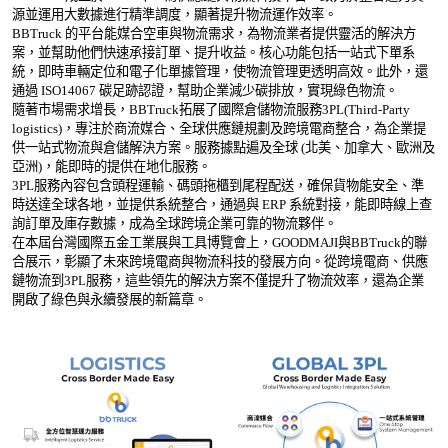
源並運用大數據進行精準調度，顯著提升物流運作效率。
BBTruck 的平台能媒合空車與物流需求，為物流業者提供靈活的解決方
案，並幫助他們快速承接訂單、提升收益。核心功能包括一站式下單系
統，即時車輛定位和電子化單據管理，使物流管理更透明高效。此外，還
通過 ISO14067 碳足跡認證，幫助企業減少碳排放，實現綠色物流。
隨著市場需求增長，BBTruck拓展了國際倉儲物流服務3PL(Third-Party 
logistics)，專注於商流媒合、全球供應鏈規劃及跨境電商整合，為企業提
供一站式物流與倉儲解決方案。服務據點遍及全球 (北美、加拿大、歐洲及
亞洲)，能即時的提供在地化服務。
3PL服務內容包含頭程運輸、碼頭拖櫃到尾程配送，確保貨物能安全、準
時送達全球各地，並提供系統整合，通過與 ERP 系統對接，能即時線上查
詢訂單及庫存數據，成為全球跨境企業可靠的物流夥伴。
在本屆台灣國際五金工業展與工具博覽會上，GOODMAJI與BBTruck的聯
合展示，彰顯了未來跨境電商與物流科技的發展方向。從跨境電商、供應
鏈物流到3PL服務，這些領先的解決方案不僅提升了物流效率，還為企業
開啟了綠色與永續發展的新篇章。