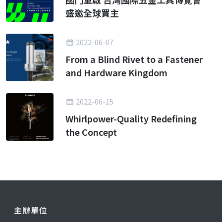
盛邀全球買主
2022-06-07
From a Blind Rivet to a Fastener
and Hardware Kingdom
2022-06-15
Whirlpower-Quality Redefining
the Concept
主辦單位