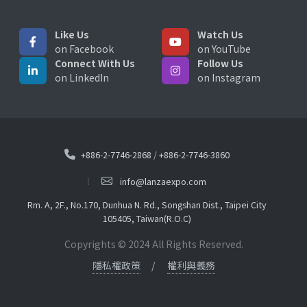
Like Us
Watch Us
on Facebook
on YouTube
Connect With Us
Follow Us
on LinkedIn
on Instagram
+886-2-7746-2868
/
+886-2-7746-3860
info@lanzaexpo.com
Rm. A, 2F., No.170, Dunhua N. Rd., Songshan Dist., Taipei City
105405, Taiwan(R.O.C)
Copyrights © 2024 All Rights Reserved.
隱私權政策
權利與義務