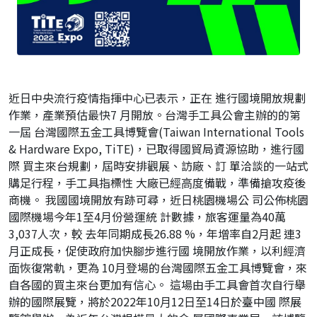
近⽇中央流⾏疫情指揮中⼼已表⽰，正在 進⾏國境開放規劃
作業，產業預估最快7 ⽉開放。台灣⼿⼯具公會主辦的的第
⼀屆 台灣國際五⾦⼯具博覽會(Taiwan International Tools
& Hardware Expo, TiTE)，已取得國貿局資源協助，進⾏國
際 買主來台規劃，屆時安排觀展、訪廠、訂 單洽談的⼀站式
購⾜⾏程，⼿⼯具指標性 ⼤廠已經⾼度備戰，準備搶攻疫後
商機。 我國國境開放有跡可尋，近⽇桃園機場公 司公佈桃園
國際機場今年1⾄4⽉份營運統 計數據，旅客運量為40萬
3,037⼈次，較 去年同期成長26.88 %，年增率⾃2⽉起 連3
⽉正成長，促使政府加快腳步進⾏國 境開放作業，以利經濟
⾯恢復常軌，更為 10⽉登場的台灣國際五⾦⼯具博覽會，來
⾃各國的買主來台更加有信⼼。 這場由⼿⼯具會⾸次⾃⾏舉
辦的國際展覽，將於2022年10⽉12⽇⾄14⽇於臺中國 際展