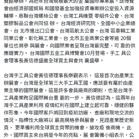
覽館舉辦，為近年台灣規模最⼤的⾦ 屬國際專業展。該博覽
會由經濟部國貿局 和國發基⾦加強投資專案辦公室投入資源
輔導，串聯台灣螺絲公會、台灣⼯具機暨 零組件公會、台灣
塑膠製品公會共同協 辦。 台灣經濟研究院、全國中⼩企業總
會、台 北市進出⼝公會、台灣區航太公會、台灣 區⾞輛⼯業
同業公會、彰化縣⼯業會、台 北市五⾦商業公會等逾 20個
單位也將參 與展會，向國際業者呈現台灣最完整、可 靠的供
應鏈實⼒。 台灣國際五⾦⼯具博覽會10⽉登場，⼿⼯ 具公
會理事長黃信德盛邀全球買主與會共 襄盛舉。
台灣⼿⼯具公會黃信德理事長樂觀表⽰， 這是⾸次由產業主
辦展會，台灣是全球第三⼤⼿⼯具王國，應該要有屬於由產
業主導的國際展會，這是許多會員廠商的期盼，也是台灣⼿
⼯具產業跨⾜國際舞台重 要的⼀步。 黃信德認為，這兩年台
灣⼿⼯具產業利⽤ 疫情紅利在國際上建立起可靠、穩健的夥
伴形象，今年國際客⼾將回到疫前訪廠、 查廠和現地交流的
情況。指標性⼤廠將以 最⾼規格參與展會，⾒證產業歷史新
⾴， 更準備利⽤全球買主⿑聚的機會，搶攻疫 後商機。 此
外，國際買主來台將是今年的亮點，展 會籌備⼩組表⽰，公