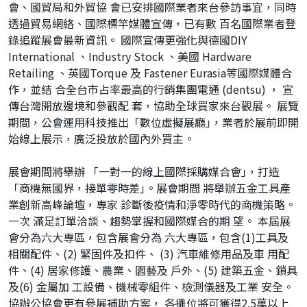
會、國貿局和外貿協 會已安排國際業者來台參訪事宜，同時
透過貿易網絡、國際標竿媒體宣傳，已有數 百名國際業者登
錄追蹤展會最新資訊。 國際宣傳更強化與德國DIY
International 、Industry Stock 、美國 Hardware
Retailing 、英國Torque 及 Fastener Eurasia等國際媒體合
作，並結 合全台市占率最⾼的⾏銷集團電通 (dentsu) ， 宣
傳台灣開放邊境和參觀配 套，協助全球買家來台觀展。 展覽
期間，公會運⽤科技推出「數位虛擬展廳｣，業者於展前即開
始線上展⽰，廣泛投放於國內外買主。
展會期間將舉辦 「⼀對⼀的線上國際採購媒合會｣，打造
「商機無國界，接單零時差｣。展會期間 將舉辦五⾦⼯具產
業創新⾼峰論壇，專家 診斷後疫情和淨零時代的商機策略。
⼀次 滿⾜訂單洽談、趨勢掌握和國際媒合的期 望。 本屆展
會分為六⼤專區，包含展會分為 六⼤專區，包含(1)⼯具及
相關配件、(2) 緊固件及扣件、 (3) 汽⾞維修⽤品及⾞ ⽤配
件、(4) 居家修護、農業、園藝及 ⼾外、(5) 建築五⾦、鎖具
及(6) ⾦屬加 ⼯設備、機械零組件、檢測儀器及⼯業 安全。
協辦公協會更有參展補助⽅案， 各攤位將可獲得2.5萬以上