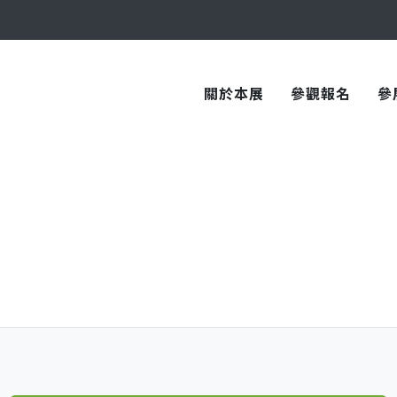
與您在臺中國際會展中心再次相見！
關於本展
參觀報名
參