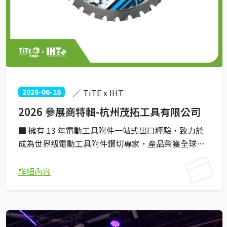
2026-06-26
／ TiTE x IHT
2026 參展商特輯-杭州茂拓工具有限公司
■ 擁有 13 年電動工具附件一站式出口經驗，致力於
成為世界級電動工具附件鑽切專家，產品榮獲全球專
利並通過 ISO9001、BSCI 等國際認證。 ■ 供應圓鋸
片、金剛石鋸片、多功能鋸片、往復鋸條、曲線鋸
詳細內容
條、各類鑽頭及套裝、工具包等全系列優質附件。 ■
以卓越品質、原創包裝設計與堅實的企業社會責任為
特色，在全球市場中占據獨特的領先地位。 ■ 匠心精
神： 秉承「擇一事，終一生」的傳統匠心文化，在產