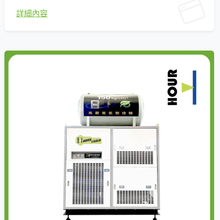
耐用性的工業打標套裝。 ■ 秉持「精準打標」理念，
詳細內容
全系列產品採優質高碳鋼製造，確保每次打標皆清晰
銳利。 ■ 作為台灣領先的製造廠，融合世界級品質與
競爭力價格，助客戶在國際市場留下卓越印記。