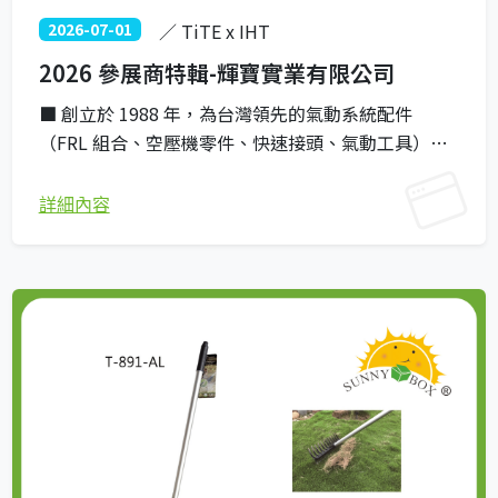
2026-07-01
／ TiTE x IHT
2026 參展商特輯-輝寶實業有限公司
■ 創立於 1988 年，為台灣領先的氣動系統配件
（FRL 組合、空壓機零件、快速接頭、氣動工具）研
發與製造商，產品暢銷全球。 ■ 具備自主開發模具的
CAM 系統與高科技設備，全面滿足專業氣動應用對高
詳細內容
精密度的嚴苛要求。 ■ 垂直整合供應鏈，高達 95%
以上零件由廠內自主生產，為全球買家確保最具優勢
的成本效益與品質控制。 ■ 榮獲多項全球專利，並通
過 ISO、UL/cUL、ASME 等國際權威認證，是國際知
名品牌長期信賴的戰略合作夥伴。