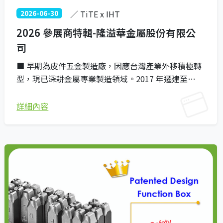
2026-06-30
／ TiTE x IHT
2026 參展商特輯-隆溢華金屬股份有限公
司
■ 早期為皮件五金製造廠，因應台灣產業外移積極轉
型，現已深耕金屬專業製造領域。2017 年遷建至
1,861 平方公尺新廠，大幅提升整體產能與服務範
疇。 ■ 核心生產衛浴五金與廚房相關產品，並具備跨
詳細內容
界開發實力，延伸至賭場（Casino）周邊金屬用品，
以及古董汽車零件的專業開發與製造。 ■ 秉持「創
新、服務、技術、品質」的理念，以「標準化、合理
化、人性化」為管理方針，並將「生產技術」與「產
品設計」的創新視為核心目標。 ■ 2018 年正式通過
ISO 9001:2015 驗證與英國 ETI 認證，在確保高品質
服務的同時，致力打造更完善、安全的工作環境，推
動客戶、公司與供應商的共同成長。