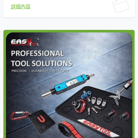
動羊毛針氈機。 ■ 產品外銷經驗豐富，主要版圖涵蓋
詳細內容
美國、歐洲、日本、澳洲及中東地區。 ■ 憑藉高標準
的產品品質，與國際客戶建立了長期且穩固的信任與
合作關係。