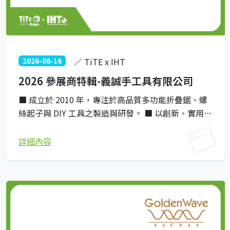
2026-06-16
／ TiTE x IHT
2026 參展商特輯-義誠手工具有限公司
■ 成立於 2010 年，專注於高品質多功能折疊鋸、螺
絲起子與 DIY 工具之製造與研發。 ■ 以創新、實用與
人體工學為核心，開發符合全球市場需求的便利手動
工具。 ■ 國際市場： 產品暢銷海外，具備歐洲、美
詳細內容
國、日本等國際市場的深厚實績。 ■ 一站式服務：
提供專業的 OEM 與 ODM 客製化方案，擁有頂尖研發
與加工技術。 ■ 義誠定位為「問題解決專家」，致力
將客戶想法轉化為高品質的實體產品。