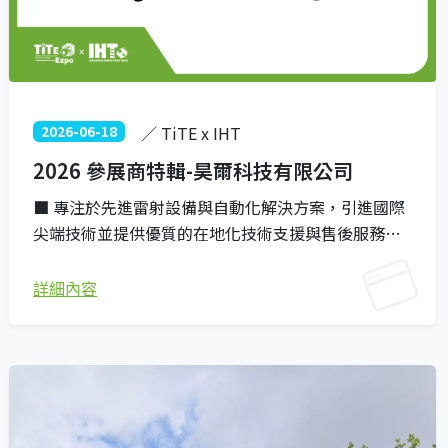
2026-06-18
／ TiTE x IHT
2026 參展商特輯-昊爾科技有限公司
■ 專注於先進雷射設備與自動化解決方案，引進國際
尖端技術並提供優質的在地化技術支援與售後服務。
■ 整合光纖雷射焊接機、雷師表面處理機、氮氣製造
機、自動化手臂，並身兼國際知名品牌百超迪能
詳細內容
（Bystronic DNE）光纖雷射切割機之總經銷。 ■ 提
供可與雷射系統無縫整合的自動化手臂，建構高彈性
與高效率的工業 4.0 智慧製造產線。 ■ 憑藉專業工程
團隊提供客製化方案與快速維修，服務範疇廣泛涵蓋
電子、汽車、航太及精密機械等關鍵產業。