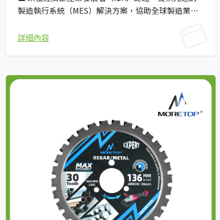
製造執行系統（MES）解決方案，協助全球製造業邁
向智慧化與數據驅動的營運模式。 ■ 具備即時設備監
控、工單追蹤與無紙化報工功能，讓企業全面掌握產
詳細內容
線狀況，大幅提升管理透明度與效率。 ■ 整合
GigaBox IoT 與 GigaFog IoT 平台，即時跨品牌蒐集
並分析設備數據，結合停機分析與異常通知，極小化
停機時間、極大化產能。 ■ 提供直覺式視覺化儀表板
與自動報表，精準掌握稼動率、效率與良率等關鍵指
標，支援精實管理，加速數位轉型。