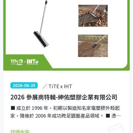
2026-06-25
／ TiTE x IHT
2026 參展商特輯-紳佑塑膠企業有限公司
■ 成立於 1996 年，初期以製造知名家電塑膠外殼起
家，隨後於 2006 年成功跨足園藝產品領域。 ■ 憑藉
精湛的塑膠工藝與研發能量，在產品結構及材料應用
上展現專業，提供多元優質的園藝產品設計。 ■ 提供
詳細內容