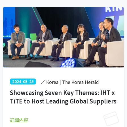
2024-05-25
／ Korea | The Korea Herald
Showcasing Seven Key Themes: IHT x
TiTE to Host Leading Global Suppliers
詳細內容