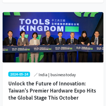
2024-05-24
／ India | businesstoday
Unlock the Future of Innovation:
Taiwan's Premier Hardware Expo Hits
the Global Stage This October