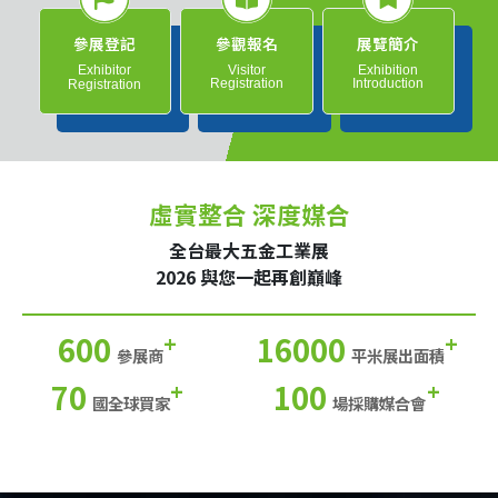
參展登記
參觀報名
展覽簡介
Exhibitor
Visitor
Exhibition
Registration
Introduction
Registration
虛實整合 深度媒合
全台最大五金工業展
2026 與您一起再創巔峰
600
16000
+
+
參展商
平米展出面積
70
100
+
+
國全球買家
場採購媒合會