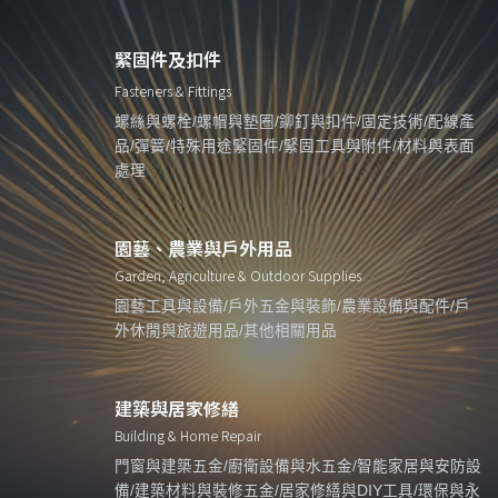
緊固件及扣件
Fasteners & Fittings
螺絲與螺栓/螺帽與墊圈/鉚釘與扣件/固定技術/配線產
品/彈簧/特殊用途緊固件/緊固工具與附件/材料與表面
處理
園藝、農業與戶外用品
Garden, Agriculture & Outdoor Supplies
園藝工具與設備/戶外五金與裝飾/農業設備與配件/戶
外休閒與旅遊用品/其他相關用品
建築與居家修繕
Building & Home Repair
門窗與建築五金/廚衛設備與水五金/智能家居與安防設
備/建築材料與裝修五金/居家修繕與DIY工具/環保與永