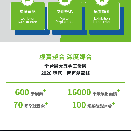
參展登記
參觀報名
展覽簡介
Exhibitor
Visitor
Exhibition
Registration
Introduction
Registration
虛實整合 深度媒合
全台最大五金工業展
2026 與您一起再創巔峰
600
16000
+
+
參展商
平米展出面積
70
100
+
+
國全球買家
場採購媒合會