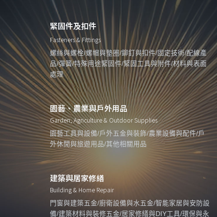
緊固件及扣件
Fasteners & Fittings
螺絲與螺栓/螺帽與墊圈/鉚釘與扣件/固定技術/配線產
品/彈簧/特殊用途緊固件/緊固工具與附件/材料與表面
處理
園藝、農業與戶外用品
Garden, Agriculture & Outdoor Supplies
園藝工具與設備/戶外五金與裝飾/農業設備與配件/戶
外休閒與旅遊用品/其他相關用品
建築與居家修繕
Building & Home Repair
門窗與建築五金/廚衛設備與水五金/智能家居與安防設
備/建築材料與裝修五金/居家修繕與DIY工具/環保與永