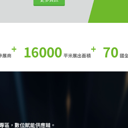
16000
70
+
+
參展商
平米展出面積
國
專區，數位賦能供應鏈。