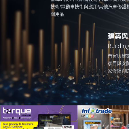
技術/電動車技術與應用/其他汽車修護
關用品
建築與
Buildin
門窗與建築
家居與安防
家修繕與D