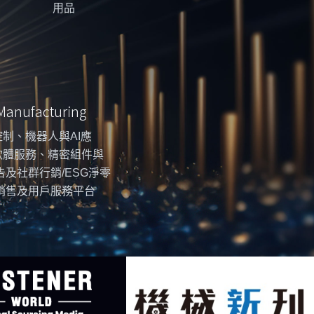
用品
 Manufacturing
制、機器人與AI應
軟體服務、精密組件與
告及社群行銷/ESG淨零
銷售及用戶服務平台