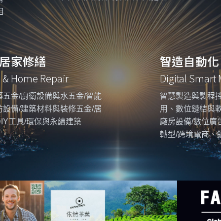
相
居家修繕
智造自動化
g & Home Repair
Digital Smart
五金/廚衛設備與水五金/智能
智慧製造與製程控
設備/建築材料與裝修五金/居
用、數位鏈結與
IY工具/環保與永續建築
廠房設備/數位廣
轉型/跨境電商、