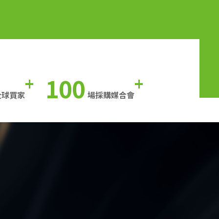
100
+
+
全球買家
場採購媒合會