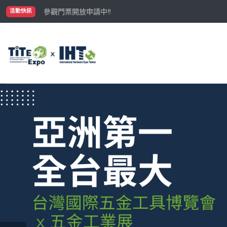
國際買主補助名額有限，立即申請！
參觀門票開放申請中‼️
活動快訊
最大規模台灣五金展TiTE x IHT，2026/10/20-22
國際買主補助名額有限，立即申請！