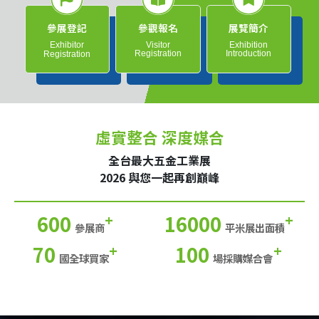
參展登記
參觀報名
展覽簡介
Exhibitor
Visitor
Exhibition
Registration
Introduction
Registration
虛實整合 深度媒合
全台最大五金工業展
2026 與您一起再創巔峰
600
16000
+
+
參展商
平米展出面積
70
100
+
+
國全球買家
場採購媒合會